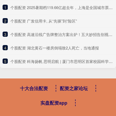
1
​个股配资 2025暑期档119.66亿超去年，上海是全国城市票房冠军
2
​个股配资 广发信用卡, 从“先驱”到“险区”
3
​个股配资 高速沿线广告牌整治方案出炉！五大妙招告别视觉污染乱象
4
​个股配资 湖北黄石一楼房倒塌致2人死亡，当地通报
5
​个股配资 科海扬帆 思明启航 | 厦门市思明区首家校园科学小记者站落地演武小学，“鹭岛计划”喜添新阵地
十大合法配资
配资之家论坛
实盘配资app