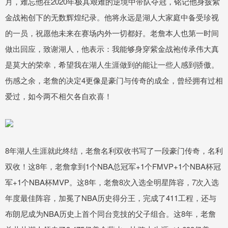
月，难忘他在2020年极其艰难的逆境中带队夺冠，铭记他身披紫
金战袍创下的无数辉煌纪录。他将永远是湖人大家庭中备受珍视
的一员，祝愿他未来在赛场内外一切都好。老詹本人也第一时间
做出回应，致谢湖人，他表示：我能够身穿紫金战袍传承伟大真
是莫大的荣幸，希望我在湖人生涯做到的能让一些人感到骄傲。
伤感之余，老詹的决定4更像是豪门与传奇的成全，曾经拥有过相
爱过，如今两不相欠各自欢喜！
8年湖人生涯就此终结，老詹名利双收书写了一段豪门传奇，名利
双收！这8年，老詹拿到1个NBA总冠军+1个FMVP+1个NBA杯冠
军+1个NBA杯MVP。这8年，老詹8次入选全明星阵容，7次入选
年度最佳阵容，加冕了NBA历史得分王，完成了411工程，还与
布朗尼成为NBA历史上首个同台竞技的父子组合。这8年，老詹