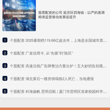
股票配资的公司 延庆区四海镇：以严的基调
精准监督推动发展促提升
1
​个股配资 2025暑期档119.66亿超去年，上海是全国城市票房冠军
2
​个股配资 广发信用卡, 从“先驱”到“险区”
3
​个股配资 高速沿线广告牌整治方案出炉！五大妙招告别视觉污染乱象
4
​个股配资 湖北黄石一楼房倒塌致2人死亡，当地通报
5
​个股配资 科海扬帆 思明启航 | 厦门市思明区首家校园科学小记者站落地演武小学，“鹭岛计划”喜添新阵地