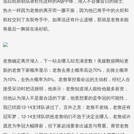
追踪凯斯勒或者杜伦这样的A级中锋，湖人不会像昔日的骑士、
热火一样因为老詹的离开而一蹶不振，因为他已将手中的火炬和
权杖交到了东契奇手中。如果说还有什么遗憾，那就是老詹未能
将最后一舞留在洛杉矶。
老詹确定离开湖人，下一站去哪儿却充满变数！美媒数据网站更
新的老詹下家概率显示：老詹去勇士概率高达70%，去骑士概率
为10%，去热火概率为5%。老詹掌控着命运的主动权，经纪人在
接受采访时把话挑明，他表示：老詹知道湖人能给他最多薪资，
但他认为湖人不是最合适的下家，他更想要的是争冠的可能性，
我已经跟12-14支球队谈过了。言外之意：老詹不差钱，老詹还有
冠军梦，12-14支球队哄抢老詹咱们不急于决定去哪儿，老詹或许
愿意为争冠大幅降薪，但下家必须要拿出诚意与尊重。甭管老詹