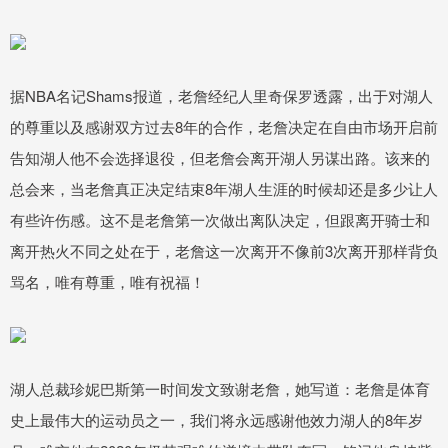
据NBA名记Shams报道，老詹经纪人里奇保罗透露，出于对湖人
的尊重以及感谢双方过去8年的合作，老詹决定在自由市场开启前
告知湖人他不会选择退役，但老詹会离开湖人另谋出路。该来的
总会来，当老詹真正决定结束8年湖人生涯的时候却还是多少让人
有些许伤感。这不是老詹第一次做出离队决定，但跟离开骑士和
离开热火不同之处在于，老詹这一次离开不像前3次离开那样背负
骂名，唯有尊重，唯有祝福！
湖人总裁珍妮巴斯第一时间发文致谢老詹，她写道：老詹是体育
史上最伟大的运动员之一，我们将永远感谢他效力湖人的8年岁