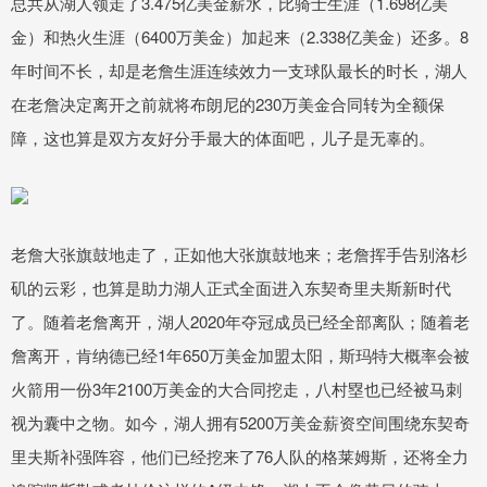
总共从湖人领走了3.475亿美金薪水，比骑士生涯（1.698亿美
金）和热火生涯（6400万美金）加起来（2.338亿美金）还多。8
年时间不长，却是老詹生涯连续效力一支球队最长的时长，湖人
在老詹决定离开之前就将布朗尼的230万美金合同转为全额保
障，这也算是双方友好分手最大的体面吧，儿子是无辜的。
老詹大张旗鼓地走了，正如他大张旗鼓地来；老詹挥手告别洛杉
矶的云彩，也算是助力湖人正式全面进入东契奇里夫斯新时代
了。随着老詹离开，湖人2020年夺冠成员已经全部离队；随着老
詹离开，肯纳德已经1年650万美金加盟太阳，斯玛特大概率会被
火箭用一份3年2100万美金的大合同挖走，八村塁也已经被马刺
视为囊中之物。如今，湖人拥有5200万美金薪资空间围绕东契奇
里夫斯补强阵容，他们已经挖来了76人队的格莱姆斯，还将全力