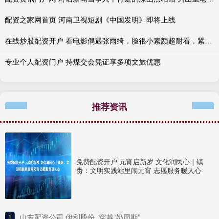
配资之家网首页 河南卫视短剧《中国发明》即将上线
在线炒股配资开户 看电影偶遇张雨绮，脸很小素颜超耐看，紧致马甲线尽显绝佳状态
专业个人配资门户 持煤交会凭证享多项文旅优惠
推荐资讯
免费配资开户 元宵启新岁 文化润民心｜镇
赉：文明实践站里闹元宵 志愿服务暖人心
1
​山东配资公司 伊利股份, 穿越“奶周期”