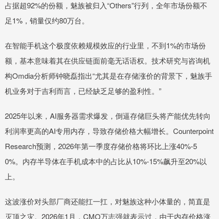
占据超92%的份额，魅族被归入“Others”行列，全年市场份额不
足1%，销量仅约80万台。
在智能手机这个极度依赖规模效应的行业里，不到1%的市场份
额，基本意味着其在供应链面前毫无话语权。技术研究与咨询机
构Omdia分析师钟晓磊指出“尤其是在存储涨价的背景下，魅族手
机业务对于吉利而言，已经缺乏足够的盈利性。”
2025年以来，AI服务器需求爆发，倒逼存储巨头将产能优先转向
利润率更高的AI专用内存，导致存储价格大幅增长。Counterpoint
Research预测，2026年第一季度存储价格将环比上涨40%-5
0%。内存半导体在手机成本中的占比从10%-15%飙升至20%以
上。
这波涨价对头部厂商还能扛一扛，对魅族这种小体量的，简直是
灭顶之灾。2026年1月，CMO万志强就表示过，由于内存价格涨