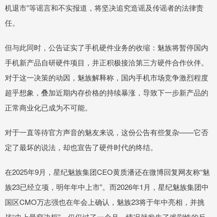
机退市”等谣言和不实报道，将坚决追究造谣及传谣者的法律责
任。
但与此同时，公告证实了手机硬件业务的收缩：魅族将暂停国内
手机新产品自研硬件项目，并正积极接洽第三方硬件合作伙伴。
对于这一决策的动因，魅族解释称，国内手机市场竞争激烈程度
超乎想象，叠加近期内存价格的持续暴涨，导致下一步新产品的
正常商业化已成为不可能。
对于一直等待官方声音的魅友来说，这份公告有些复杂——它否
定了最坏的说法，却也宣告了硬件时代的终结。
在2025年9月，星纪魅族集团CEO黄质潘还在微博回复网友称“魅
族23已经立项，明年年中上市”。而2026年1月，星纪魅族集团中
国区CMO万志强也在年会上确认，魅族23将于年中亮相，并挑
战“史上最窄边框”。仅仅过了一个月，情况就发生了戏剧性的反