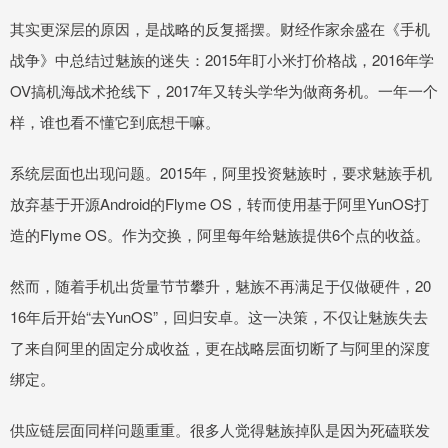
其实更深层的原因，是战略的反复摇摆。财经作家余盛在《手机
战争》中总结过魅族的迷失：2015年盯小米打价格战，2016年学
OV搞机海战术抢线下，2017年又转头学华为做商务机。一年一个
样，谁也看不懂它到底想干嘛。
系统层面也出现问题。2015年，阿里投资魅族时，要求魅族手机
放弃基于开源Android的Flyme OS，转而使用基于阿里YunOS打
造的Flyme OS。作为交换，阿里每年给魅族提供6个点的收益。
然而，随着手机出货量节节攀升，魅族不再满足于仅做硬件，20
16年后开始“去YunOS”，回归安卓。这一决策，不仅让魅族失去
了来自阿里的固定分成收益，更在战略层面切断了与阿里的深度
绑定。
供应链层面同样问题重重。很多人觉得魅族掉队是因为死磕联发