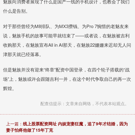
魅族向消费者展现了什么是国产一线的手机设计，也教会了我们
什么是告别。
对于那些曾经为M8排队、为MX3攒钱、为Pro 7惋惜的老魅友来
说，魅族手机的故事可能早就结束了——或者说，在魅族被吉利
收购那天，在魅族宣布All in AI那天，在魅族22姗姗来迟却无人问
津那天就已经落幕。
但是魅族并没有迎来“终章”配资中国登录，在四个轮子搭载的“战
场”上，魅族或许会跟随吉利一并，在这个时代争取自己的再一次
辉煌。
配查信提示：文章来自网络，不代表本站观点。
上一篇：
线上股票配资网址 内娱宠妻狂魔，追了9年才结婚，因为
妻子怕疼他做了15年丁克