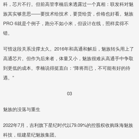
科，芯片不行。但前高管李楠后来透露过一个真相：联发科对魅
族其实够意思——要技术给技术，要货给货，价格也好看。魅族
PRO 6就是个例子，跑分不如小米，但设计在线，照样卖得不
错。
可惜这段关系没撑太久。2016年和高通和解后，魅族转头用上了
高通芯片。但作为后来者，体量又小，魅族很难从高通手中争取
到更低的成本。李楠说得挺直白：“降将而已，不可能有好的待
遇。”
03
魅族的没落与重生
2022年7月，吉利旗下星纪时代以79.09%的控股权收购珠海魅族
科技，组建星纪魅族集团。