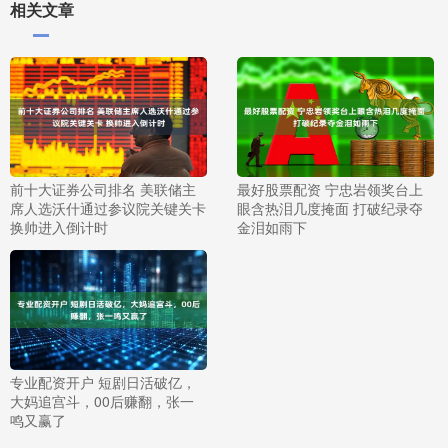
相关文章
前十大证券公司排名 美联储主
最好股票配资 宁忠岩领奖台上
席人选沃什通过参议院关键关卡
眼含热泪几度掩面 打破纪录夺
换帅进入倒计时
金泪如雨下
专业配资开户 短剧日活破亿，
大妈追宫斗，00后赚翻，张一
鸣又赢了