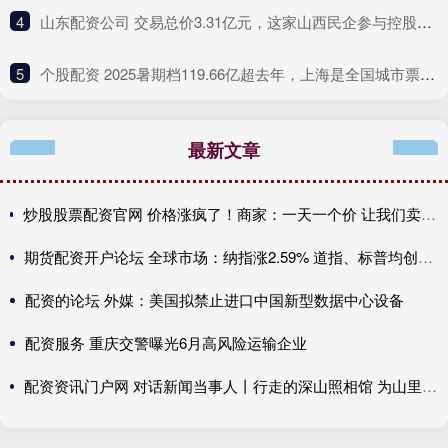
4
​山东配资公司 交易总价3.31亿元，这家山西民企参与控股一“百亿级”上海A股
5
​个股配资 2025暑期档119.66亿超去年，上海是全国城市票房冠军
最新文章
炒股股票配资官网 价格涨疯了！商家：一天一个价 让我们卖我们也不想卖 也不敢贸然囤货
期货配资开户论坛 全球市场：纳指涨2.59% 道指、标普均创历史新高 国际油价跌超6%
配资的论坛 外媒：美国拟禁止进口中国新型数据中心设备
配资服务 重庆交警曝光6月高风险运输企业
配资资讯门户网 对话新闻当事人丨行走的深山照相馆 为山里老人留住岁月里的光