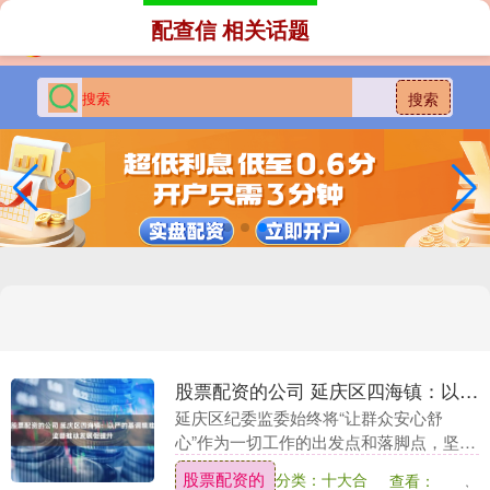
配查信 相关话题
搜索
股票配资的公司 延庆区四海镇：以严的基调精准监督推动发展促提升
延庆区纪委监委始终将“让群众安心舒
心”作为一切工作的出发点和落脚点，坚持
用心用情用力推动解决群众“急难愁盼”问
股票配资的
分类：十大合
查看：
题，确保惠民政策落地，民生实事见效，