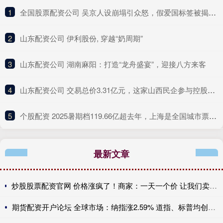
1
​全国股票配资公司 吴京人设崩塌引众怒，假爱国标签被揭，昔日硬汉形象成笑柄
2
​山东配资公司 伊利股份, 穿越“奶周期”
3
​山东配资公司 湖南麻阳：打造“龙舟盛宴”，迎接八方来客
4
​山东配资公司 交易总价3.31亿元，这家山西民企参与控股一“百亿级”上海A股
5
​个股配资 2025暑期档119.66亿超去年，上海是全国城市票房冠军
最新文章
炒股股票配资官网 价格涨疯了！商家：一天一个价 让我们卖我们也不想卖 也不敢贸然囤货
期货配资开户论坛 全球市场：纳指涨2.59% 道指、标普均创历史新高 国际油价跌超6%