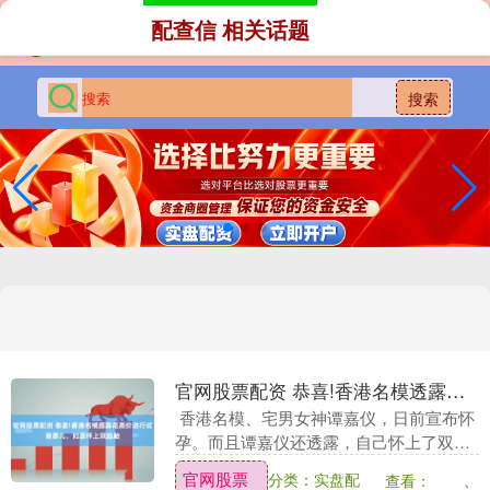
配查信 相关话题
搜索
官网股票配资 恭喜!香港名模透露花高价进行试管婴儿，如愿怀上双胞胎
香港名模、宅男女神谭嘉仪，日前宣布怀
孕。而且谭嘉仪还透露，自己怀上了双胞
胎。宣布喜讯之后官网股票配资，谭嘉仪
官网股票
分类：实盘配
查看：
也是收获了很多祝福，令她颇为感动！ 日