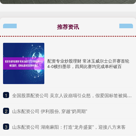
推荐资讯
配资专业炒股理财 常冰玉威尔士公开赛首轮
4-0横扫墨菲，四局比赛均完成单杆破百
1
​全国股票配资公司 吴京人设崩塌引众怒，假爱国标签被揭，昔日硬汉形象成笑柄
2
​山东配资公司 伊利股份, 穿越“奶周期”
3
​山东配资公司 湖南麻阳：打造“龙舟盛宴”，迎接八方来客