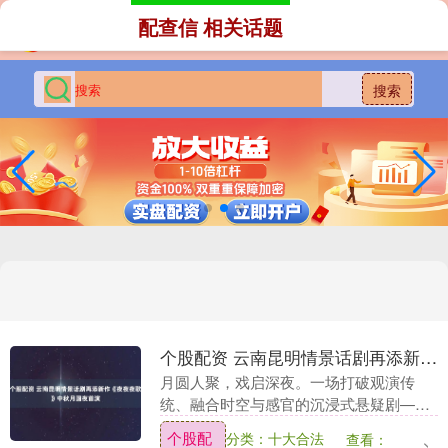
配查信 相关话题
搜索
个股配资 云南昆明情景话剧再添新作《夜夜夜歌》中秋月圆夜首演
月圆人聚，戏启深夜。一场打破观演传
统、融合时空与感官的沉浸式悬疑剧——
《夜夜夜歌》，即将于10月6日（中秋
个股配
分类：十大合法
查看：
节）22:30个股配资，在昆明马家大院拉开