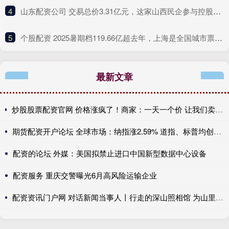
4
​山东配资公司 交易总价3.31亿元，这家山西民企参与控股一“百亿级”上海A股
5
​个股配资 2025暑期档119.66亿超去年，上海是全国城市票房冠军
最新文章
炒股股票配资官网 价格涨疯了！商家：一天一个价 让我们卖我们也不想卖 也不敢贸然囤货
期货配资开户论坛 全球市场：纳指涨2.59% 道指、标普均创历史新高 国际油价跌超6%
配资的论坛 外媒：美国拟禁止进口中国新型数据中心设备
配资服务 重庆交警曝光6月高风险运输企业
配资资讯门户网 对话新闻当事人丨行走的深山照相馆 为山里老人留住岁月里的光