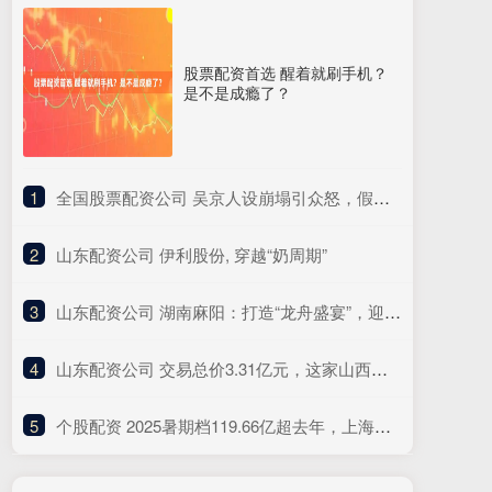
股票配资首选 醒着就刷手机？
是不是成瘾了？
1
​全国股票配资公司 吴京人设崩塌引众怒，假爱国标签被揭，昔日硬汉形象成笑柄
2
​山东配资公司 伊利股份, 穿越“奶周期”
3
​山东配资公司 湖南麻阳：打造“龙舟盛宴”，迎接八方来客
4
​山东配资公司 交易总价3.31亿元，这家山西民企参与控股一“百亿级”上海A股
5
​个股配资 2025暑期档119.66亿超去年，上海是全国城市票房冠军