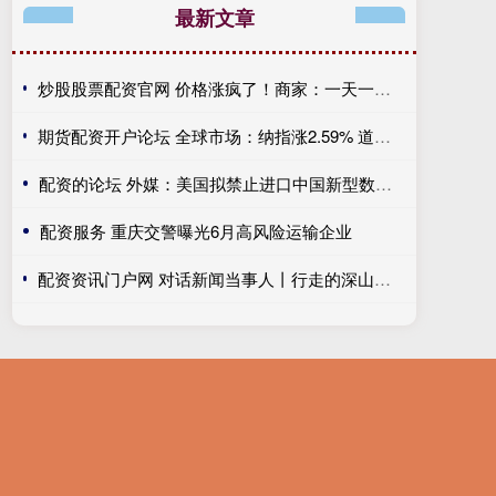
最新文章
炒股股票配资官网 价格涨疯了！商家：一天一个价 让我们卖我们也不想卖 也不敢贸然囤货
期货配资开户论坛 全球市场：纳指涨2.59% 道指、标普均创历史新高 国际油价跌超6%
配资的论坛 外媒：美国拟禁止进口中国新型数据中心设备
配资服务 重庆交警曝光6月高风险运输企业
配资资讯门户网 对话新闻当事人丨行走的深山照相馆 为山里老人留住岁月里的光