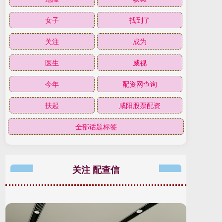
女子
找到了
关注
成为
医生
威视
今年
配资网查询
扶起
咸阳股票配资
全部话题标签
关注 配查信