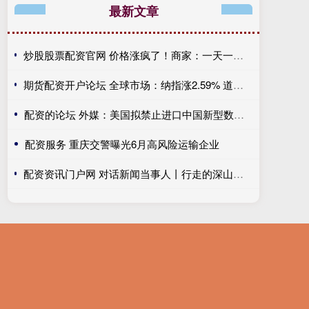
最新文章
炒股股票配资官网 价格涨疯了！商家：一天一个价 让我们卖我们也不想卖 也不敢贸然囤货
期货配资开户论坛 全球市场：纳指涨2.59% 道指、标普均创历史新高 国际油价跌超6%
配资的论坛 外媒：美国拟禁止进口中国新型数据中心设备
配资服务 重庆交警曝光6月高风险运输企业
配资资讯门户网 对话新闻当事人丨行走的深山照相馆 为山里老人留住岁月里的光