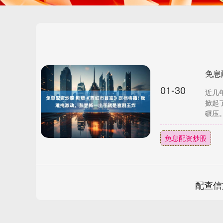
01-30
近几
掀起
碾压。
免息配资炒股
配查信