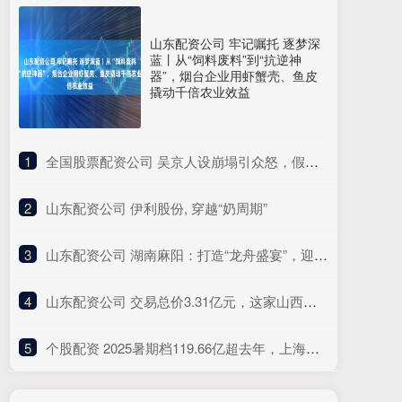
山东配资公司 牢记嘱托 逐梦深
蓝丨从“饲料废料”到“抗逆神
器”，烟台企业用虾蟹壳、鱼皮
撬动千倍农业效益
1
​全国股票配资公司 吴京人设崩塌引众怒，假爱国标签被揭，昔日硬汉形象成笑柄
2
​山东配资公司 伊利股份, 穿越“奶周期”
3
​山东配资公司 湖南麻阳：打造“龙舟盛宴”，迎接八方来客
4
​山东配资公司 交易总价3.31亿元，这家山西民企参与控股一“百亿级”上海A股
5
​个股配资 2025暑期档119.66亿超去年，上海是全国城市票房冠军