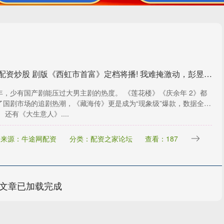
免息配资炒股 剧版《西虹市首富》定档将播! 我难掩激动，彭昱畅一出手就是喜剧王炸
年，少有国产剧能压过大男主剧的热度。 《莲花楼》《庆余年 2》都
了国剧市场的追剧热潮，《藏海传》更是成为“现象级”爆款，数据全面
 还有《大生意人》....
来源：牛途网配资
分类：配资之家论坛
查看：187
文章已加载完成