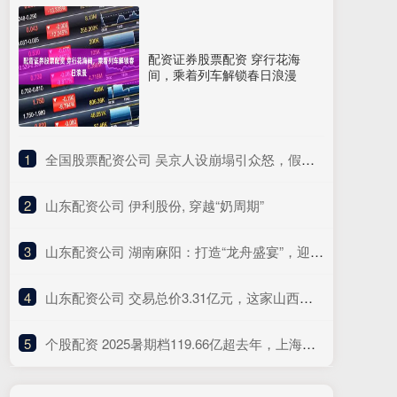
配资证券股票配资 穿行花海
间，乘着列车解锁春日浪漫
1
​全国股票配资公司 吴京人设崩塌引众怒，假爱国标签被揭，昔日硬汉形象成笑柄
2
​山东配资公司 伊利股份, 穿越“奶周期”
3
​山东配资公司 湖南麻阳：打造“龙舟盛宴”，迎接八方来客
4
​山东配资公司 交易总价3.31亿元，这家山西民企参与控股一“百亿级”上海A股
5
​个股配资 2025暑期档119.66亿超去年，上海是全国城市票房冠军