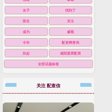
女子
找到了
医生
关注
成为
威视
今年
配资网查询
扶起
咸阳股票配资
全部话题标签
关注 配查信