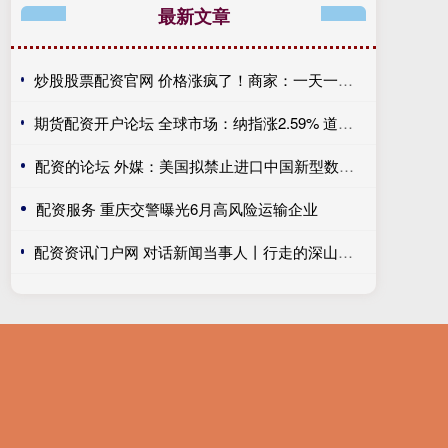
最新文章
炒股股票配资官网 价格涨疯了！商家：一天一个价 让我们卖我们也不想卖 也不敢贸然囤货
期货配资开户论坛 全球市场：纳指涨2.59% 道指、标普均创历史新高 国际油价跌超6%
配资的论坛 外媒：美国拟禁止进口中国新型数据中心设备
配资服务 重庆交警曝光6月高风险运输企业
配资资讯门户网 对话新闻当事人丨行走的深山照相馆 为山里老人留住岁月里的光