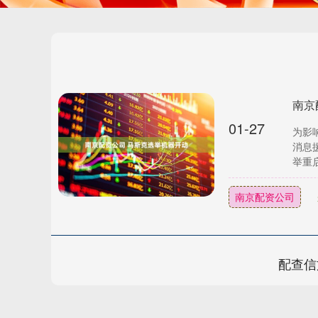
南京
01-27
为影
消息
举重启
南京配资公司
配查信